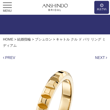
来店予約
MENU
HOME
>
結婚指輪
>
ブシュロン
>
キャトル クル ド パリ リング ミ
ディアム
PREV
NEXT