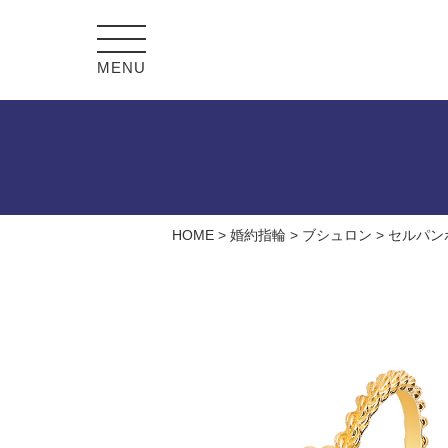
MENU
HOME
>
婚約指輪
>
ブシュロン
>
セルパン