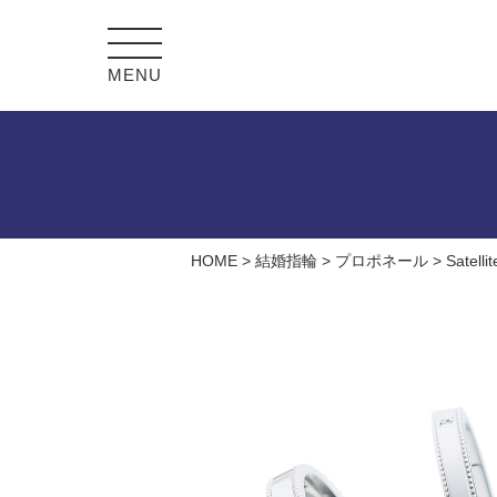
MENU
HOME
>
結婚指輪
>
プロポネール
>
Satel