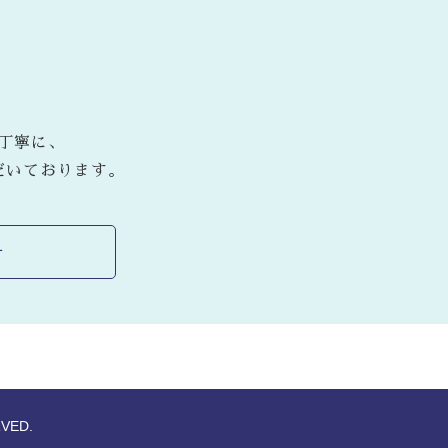
丁寧に、
だいております。
せ
RVED.