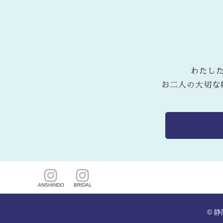
わたし
お二人の大切な
ANSHINDO
BRIDAL
©
静