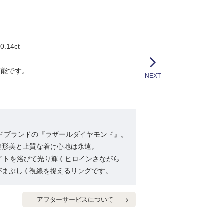
14ct
可能です。
NEXT
ンドブランドの『ラザールダイヤモンド』。
造形美と上質な着け心地は永遠。
ライトを浴びて光り輝くヒロインさながら
がまぶしく視線を捉えるリングです。
アフターサービスについて